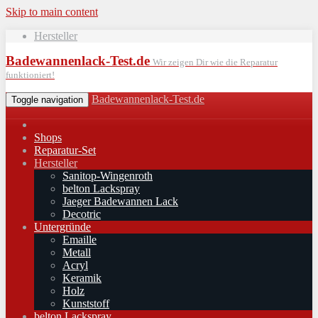
Skip to main content
Hersteller
Badewannenlack-Test.de
Wir zeigen Dir wie die Reparatur
funktioniert!
Badewannenlack-Test.de
Toggle navigation
Shops
Reparatur-Set
Hersteller
Sanitop-Wingenroth
belton Lackspray
Jaeger Badewannen Lack
Decotric
Untergründe
Emaille
Metall
Acryl
Keramik
Holz
Kunststoff
belton Lackspray