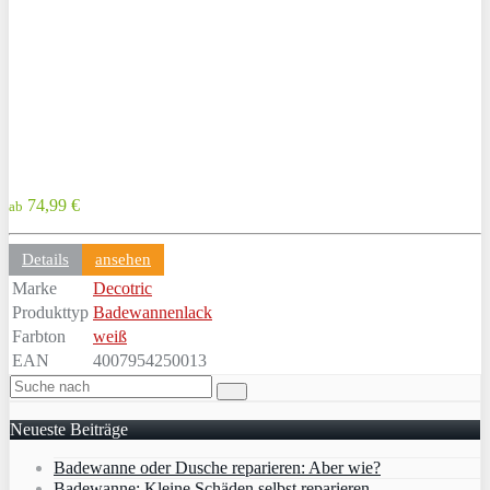
74,99 €
ab
Details
ansehen
Marke
Decotric
Produkttyp
Badewannenlack
Farbton
weiß
EAN
4007954250013
Neueste Beiträge
Badewanne oder Dusche reparieren: Aber wie?
Badewanne: Kleine Schäden selbst reparieren